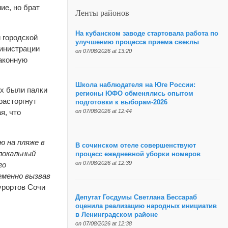
ие, но брат
Ленты районов
На кубанском заводе стартовала работа по
 городской
улучшению процесса приема свеклы
министрации
on 07/08/2026 at 13:20
законную
Школа наблюдателя на Юге России:
ах были палки
регионы ЮФО обменялись опытом
расторгнут
подготовки к выборам-2026
я, что
on 07/08/2026 at 12:44
 на пляже в
В сочинском отеле совершенствуют
локальный
процесс ежедневной уборки номеров
on 07/08/2026 at 12:39
го
еменно вызвав
урортов Сочи
Депутат Госдумы Светлана Бессараб
оценила реализацию народных инициатив
в Ленинградском районе
on 07/08/2026 at 12:38