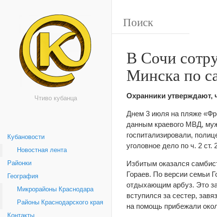
В Сочи сотр
Минска по са
Охранники утверждают, 
Чтиво кубанца
Днем 3 июля на пляже «Фр
данным краевого МВД, муж
госпитализировали, полиц
Кубановости
уголовное дело по ч. 2 ст.
Новостная лента
Избитым оказался самбис
Районки
Гораев. По версии семьи Г
География
отдыхающим арбуз. Это за
Микрорайоны Краснодара
вступился за сестер, завя
Районы Краснодарского края
на помощь прибежали окол
Контакты