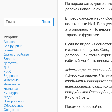
По версии сотрудников пля
девочек напал на охранник
В пресс-службе мэрии Соч
поликлиники № 4. В соцсе
это опровергли. По верси
торговлю фруктами.
Рубрики
Афиша
Судя по видео из соцсетей
Без рубрики
и железные прутья. Сегодн
Бизнес
благоустройство
договор. При этом в мэрии
Власть
избитый мог быть виноват:
Депутаты
ДТП
«Несмотря на произошедш
ЖКХ
Адлерском районе. На пл
Здоровье
Интервью
конфликт и своевременно
Интернеты
нивелировать. Сотрудник
криминал
сотрудников Росгвардии,
Культура
Кирилл Ярыш.
Люди
Новороссийск
Образование
Похожих новостей нет.
Общество