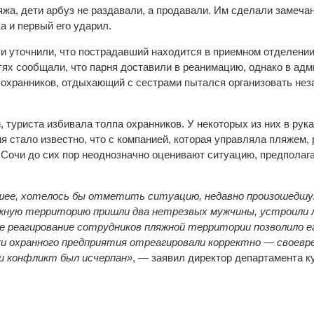
жа, дети арбуз не раздавали, а продавали. Им сделали замечан
а и первый его ударил.
и уточнили, что пострадавший находится в приемном отделении
тях сообщали, что парня доставили в реанимацию, однако в ад
и охранников, отдыхающий с сестрами пытался организовать не
, туриста избивала толпа охранников. У некоторых из них в рук
я стало известно, что с компанией, которая управляла пляжем, 
 Сочи до сих пор неоднозначно оценивают ситуацию, предполага
ее, хотелось бы отметить ситуацию, недавно произошедшую
яжную территорию пришли два нетрезвых мужчины, устроили 
е реагирование сотрудников пляжной территории позволило е
и охранного предприятия отреагировали корректно — своевр
 и конфликт был исчерпан»
, — заявил директор департамента к