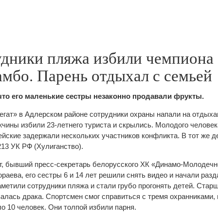
удники пляжа избили чемпиона
мбо. Парень отдыхал с семьей
что его маленькие сестры незаконно продавали фрукты.
егат» в Адлерском районе сотрудники охраны напали на отдых
чины избили 23-летнего туриста и скрылись. Молодого человек
ейские задержали нескольких участников конфликта. В тот же д
 213 УК РФ (Хулиганство).
т, бывший пресс-секретарь белорусского ХК «Динамо-Молодечн
ораева, его сестры 6 и 14 лет решили снять видео и начали разд
метили сотрудники пляжа и стали грубо прогонять детей. Стар
залась драка. Спортсмен смог справиться с тремя охранниками, 
о 10 человек. Они толпой избили парня.