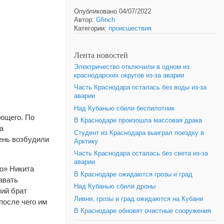
Опубликовано 04/07/2022
Автор:
Gfinch
Категории:
происшествия
Лента новостей
Электричество отключили в одном из
краснодарских округов из-за аварии
Часть Краснодара осталась без воды из-за
аварии
Над Кубанью сбили беспилотник
ающего. По
В Краснодаре произошла массовая драка
а
Студент из Краснодара выиграл поездку в
ень возбудили
Арктику
Часть Краснодара осталась без света из-за
аварии
о» Никита
В Краснодаре ожидаются грозы и град
авать
Над Кубанью сбили дроны
ший брат
Ливни, грозы и град ожидаются на Кубани
после чего им
В Краснодаре обновят очистные сооружения