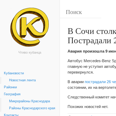
В Сочи столк
Пострадали 
Авария произошла 9 июн
Чтиво кубанца
Автобус Mercedes-Benz Spr
главную не уступил автобу
перевернулся.
Кубановости
Новостная лента
В аварии
пострадали 26 ч
состоянии, их на вертоле
Районки
География
Следственный комитет на
Микрорайоны Краснодара
Похожих новостей нет.
Районы Краснодарского края
Контакты