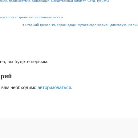
вшие
,
происшествия
,
санавиация
,
Следственный комитет
,
Сочи
,
туристы
ьше срока открыли автомобильный мост
«
»
Старший тренер ФК «Краснодар» Мусаев сдал экзамен для получения лиц
ев, вы будете первым.
арий
я вам необходимо
авторизоваться
.