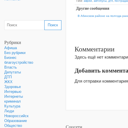
Тэги:
аврии
,
автобусы
,
дтп
,
пострада
Другие сообщения
В Абинском районе на полгода ран
Рубрики
Комментарии
Афиша
Без рубрики
Здесь ещё нет комментари
Бизнес
благоустройство
Власть
Добавить коммент
Депутаты
ДТП
Для отправки комментари
ЖКХ
Здоровье
Интервью
Интернеты
криминал
Культура
Люди
Новороссийск
Образование
Общество
Соцсети