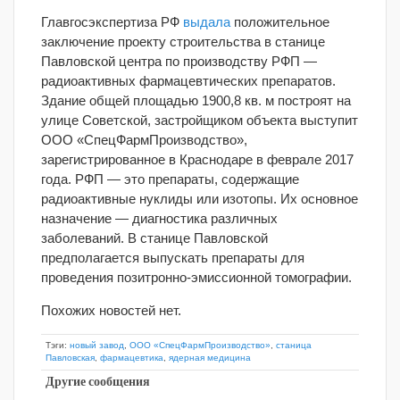
Главгосэкспертиза РФ
выдала
положительное
заключение проекту строительства в станице
Павловской центра по производству РФП —
радиоактивных фармацевтических препаратов.
Здание общей площадью 1900,8 кв. м построят на
улице Советской, застройщиком объекта выступит
ООО «СпецФармПроизводство»,
зарегистрированное в Краснодаре в феврале 2017
года. РФП — это препараты, содержащие
радиоактивные нуклиды или изотопы. Их основное
назначение — диагностика различных
заболеваний. В станице Павловской
предполагается выпускать препараты для
проведения позитронно-эмиссионной томографии.
Похожих новостей нет.
Тэги:
новый завод
,
ООО «СпецФармПроизводство»
,
станица
Павловская
,
фармацевтика
,
ядерная медицина
Другие сообщения