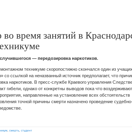
 во время занятий в Краснодар
ехникуме
 случившегося — передозировка наркотиков.
 монтажном техникуме скоропостижно скончался один из учащих
» со ссылкой на неназванный источник предполагает, что причи
овка наркотиков. В пресс-службе Краевого управления Следств
кт гибели, однако от конкретны выводов пока что воздерживаю
роприятия, направленные на установление всех обстоятельств
овления точной причины смерти назначено проведение судебн
ведомстве.
никум
,
смерть
,
студент