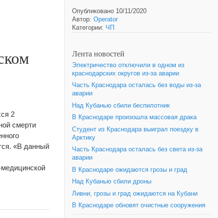
Опубликовано 10/11/2020
Автор:
Operator
Категории:
ЧП
ском
Лента новостей
Электричество отключили в одном из
краснодарских округов из-за аварии
Часть Краснодара осталась без воды из-за
аварии
Над Кубанью сбили беспилотник
ся 2
В Краснодаре произошла массовая драка
ной смерти
Студент из Краснодара выиграл поездку в
енного
Арктику
тся. «В данный
Часть Краснодара осталась без света из-за
аварии
о-медицинской
В Краснодаре ожидаются грозы и град
Над Кубанью сбили дроны
Ливни, грозы и град ожидаются на Кубани
В Краснодаре обновят очистные сооружения