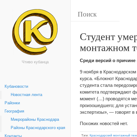
Студент умер
монтажном т
Среди версий о причине
Чтиво кубанца
9 ноября в Краснодарском
курса. «Блокнот Краснодар
студента стала передозир
Кубановости
комитета подтверждают фа
Новостная лента
момент (…) проводятся ме
Районки
произошедшего; для устан
География
экспертизы», — говорят в 
Микрорайоны Краснодара
Похожих новостей нет.
Районы Краснодарского края
Тэги:
Краснодарский монтажный тех
Контакты