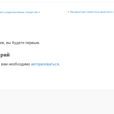
»
Прокуратура запретила выпускать 
скать радиоактивные лекарства
«
ев, вы будете первым.
арий
я вам необходимо
авторизоваться
.