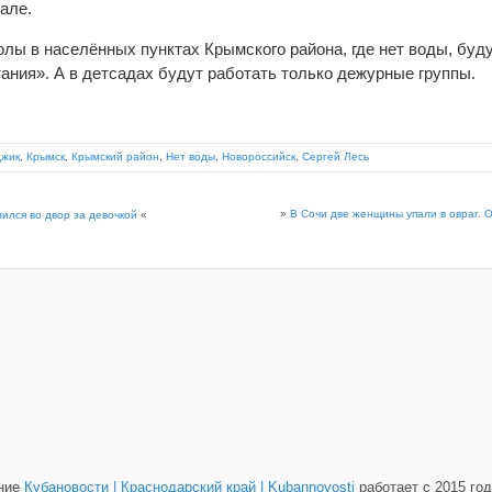
але.
лы в населённых пунктах Крымского района, где нет воды, буду
тания». А в детсадах будут работать только дежурные группы.
джик
,
Крымск
,
Крымский район
,
Нет воды
,
Новороссийск
,
Сергей Лесь
»
В Сочи две женщины упали в овраг. 
ился во двор за девочкой
«
ание
Кубановости | Краснодарский край | Kubannovosti
работает с 2015 год