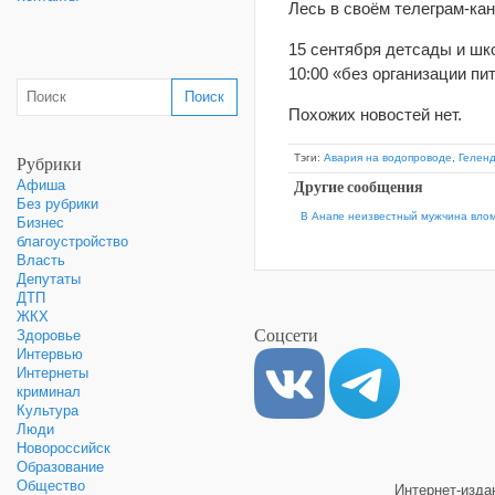
Лесь в своём телеграм-кан
15 сентября детсады и шко
10:00 «без организации пи
Похожих новостей нет.
Рубрики
Тэги:
Авария на водопроводе
,
Гелен
Другие сообщения
Афиша
Без рубрики
В Анапе неизвестный мужчина влом
Бизнес
благоустройство
Власть
Депутаты
ДТП
ЖКХ
Соцсети
Здоровье
Интервью
Интернеты
криминал
Культура
Люди
Новороссийск
Образование
Общество
Интернет-изд