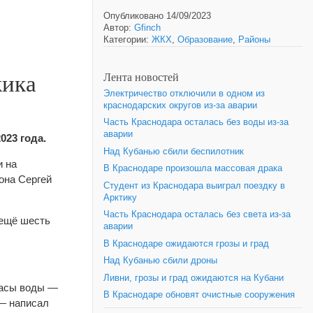
Опубликовано 14/09/2023
Автор:
Gfinch
Категории:
ЖКХ
,
Образование
,
Районы
жика
Лента новостей
Электричество отключили в одном из
краснодарских округов из-за аварии
Часть Краснодара осталась без воды из-за
аварии
023 года.
Над Кубанью сбили беспилотник
и на
В Краснодаре произошла массовая драка
она Сергей
Студент из Краснодара выиграл поездку в
Арктику
Часть Краснодара осталась без света из-за
 ещё шесть
аварии
В Краснодаре ожидаются грозы и град
Над Кубанью сбили дроны
Ливни, грозы и град ожидаются на Кубани
пасы воды —
В Краснодаре обновят очистные сооружения
 — написал