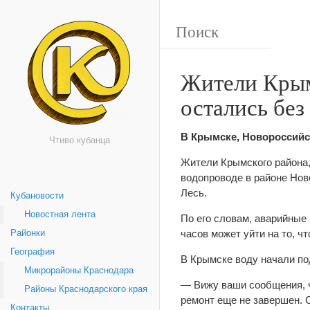
Жители Крым
остались без
В Крымске, Новороссийск
Чтиво кубанца
Жители Крымского района,
водопроводе в районе Нов
Лесь.
Кубановости
Новостная лента
По его словам, аварийные 
часов может уйти на то, ч
Районки
География
В Крымске воду начали по
Микрорайоны Краснодара
— Вижу ваши сообщения, ч
Районы Краснодарского края
ремонт еще не завершен. 
Контакты