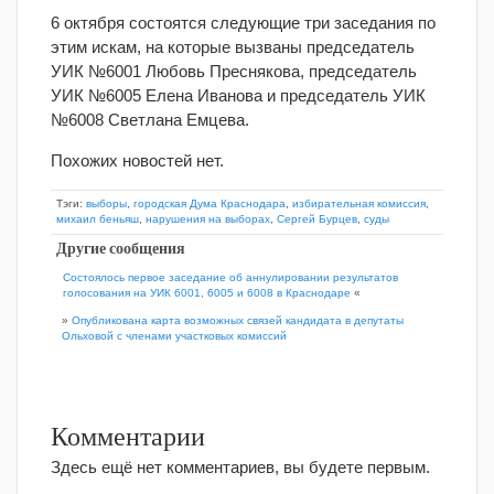
6 октября состоятся следующие три заседания по
этим искам, на которые вызваны председатель
УИК №6001 Любовь Преснякова, председатель
УИК №6005 Елена Иванова и председатель УИК
№6008 Светлана Емцева.
Похожих новостей нет.
Тэги:
выборы
,
городская Дума Краснодара
,
избирательная комиссия
,
михаил беньяш
,
нарушения на выборах
,
Сергей Бурцев
,
суды
Другие сообщения
Состоялось первое заседание об аннулировании результатов
голосования на УИК 6001, 6005 и 6008 в Краснодаре
«
»
Опубликована карта возможных связей кандидата в депутаты
Ольховой с членами участковых комиссий
Комментарии
Здесь ещё нет комментариев, вы будете первым.