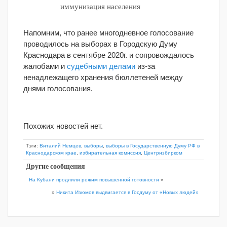
иммунизация населения
Напомним, что ранее многодневное голосование
проводилось на выборах в Городскую Думу
Краснодара в сентябре 2020г. и сопровождалось
жалобами и
судебными делами
из-за
ненадлежащего хранения бюллетеней между
днями голосования.
Похожих новостей нет.
Тэги:
Виталий Немцев
,
выборы
,
выборы в Государственную Думу РФ в
Краснодарском крае
,
избирательная комиссия
,
Центризбирком
Другие сообщения
На Кубани продлили режим повышенной готовности
«
»
Никита Изюмов выдвигается в Госдуму от «Новых людей»