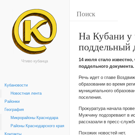
На Кубани у
поддельный 
14 июля стало известно,
Чтиво кубанца
поддельного документа.
Речь идет о главе Воздви
образовании во время рег
Кубановости
муниципального образован
Новостная лента
поселения.
Районки
Прокуратура начала провер
География
Мужчину подозревают в ис
Микрорайоны Краснодара
рассказали в пресс-служб
Районы Краснодарского края
Похожих новостей нет.
Контакты