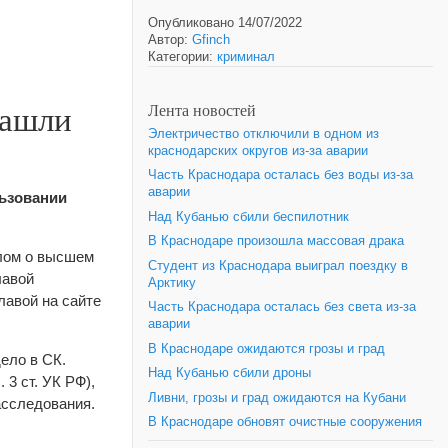
Опубликовано 14/07/2022
Автор:
Gfinch
Категории:
криминал
нашли
Лента новостей
Электричество отключили в одном из
краснодарских округов из-за аварии
Часть Краснодара осталась без воды из-за
аварии
льзовании
Над Кубанью сбили беспилотник
В Краснодаре произошла массовая драка
плом о высшем
Студент из Краснодара выиграл поездку в
лавой
Арктику
лавой на сайте
Часть Краснодара осталась без света из-за
аварии
В Краснодаре ожидаются грозы и град
ело в СК.
Над Кубанью сбили дроны
3 ст. УК РФ),
Ливни, грозы и град ожидаются на Кубани
асследования.
В Краснодаре обновят очистные сооружения