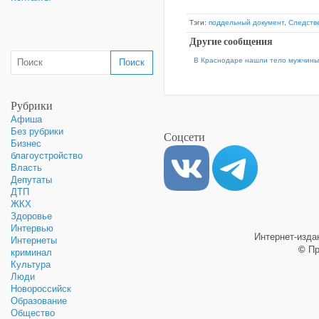
Тэги:
поддельный документ
,
Следств
Другие сообщения
В Краснодаре нашли тело мужчины
Рубрики
Афиша
Без рубрики
Соцсети
Бизнес
благоустройство
Власть
Депутаты
ДТП
ЖКХ
Здоровье
Интервью
Интернет-изд
Интернеты
©
Пр
криминал
Культура
Люди
Новороссийск
Образование
Общество