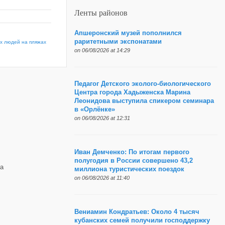
Ленты районов
Апшеронский музей пополнился
раритетными экспонатами
х людей на пляжах
on 06/08/2026 at 14:29
Педагог Детского эколого-биологического
Центра города Хадыженска Марина
Леонидова выступила спикером семинара
в «Орлёнке»
on 06/08/2026 at 12:31
Иван Демченко: По итогам первого
полугодия в России совершено 43,2
а
миллиона туристических поездок
on 06/08/2026 at 11:40
Вениамин Кондратьев: Около 4 тысяч
кубанских семей получили господдержку