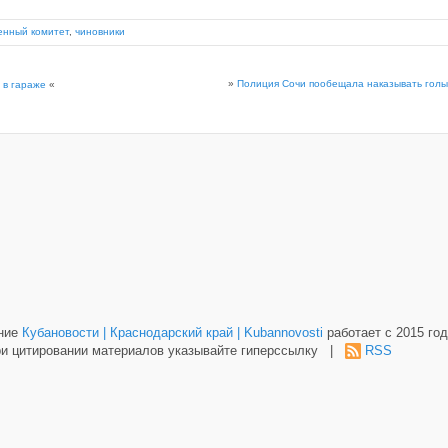
енный комитет
,
чиновники
»
Полиция Сочи пообещала наказывать голы
 в гараже
«
ание
Кубановости | Краснодарский край | Kubannovosti
работает с 2015 год
и цитировании материалов указывайте гиперссылку |
RSS