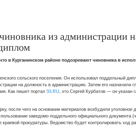
 чиновника из администрации 
диплом
 что в Курганинском районе подозревают чиновника в испо
женского сельского поселения. Он использовал поддельный ди
истрации на должность в администрацию. Затем его назначили г
ия. Как пишет портал
93.RU
, это Сергей Курбатов — он указан г
ку, после чего на основании материалов возбудили уголовное д
пользовании заведомо поддельного официального документа (ч. 
е краевой прокуратуры. Ведомство будет контролировать ход р