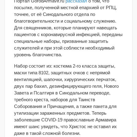
Портал GorodArmavir.ru
рассказал
о том, что
посылке, полученной местной епархией от РПЦ,
точнее, от её Синодального отдела по
благотворительности и социальному служению.
Для священников, которые планируют навещать
пациентов с коронавирусной инфекцией, переданы
специальные наборы, призванные защитить
служителей и при этой соблюсти необходимый
уровень благочинства.
Набор состоит из: костюма 2-го класса защиты,
маски типа 8102, защитных очков с непрямой
вентиляцией, шапочки, хирургических перчаток,
двух пар бахил, дезинфицирующего геля, Нового
Завета и Псалтиря в Синодальном переводе,
требного креста, наборов для Таинств
Соборования и Причащения, а также пакета для
утилизации зараженных предметов. Теперь
заболевшие COVID-19 православные Армавира
имеют шанс увидеть, что Христос не оставил их
даже в такой сложной болезни.