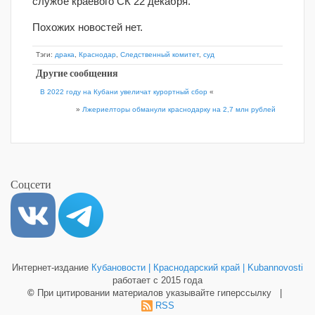
службе краевого СК 22 декабря.
Похожих новостей нет.
Тэги:
драка
,
Краснодар
,
Следственный комитет
,
суд
Другие сообщения
В 2022 году на Кубани увеличат курортный сбор
«
»
Лжериелторы обманули краснодарку на 2,7 млн рублей
Соцсети
Интернет-издание
Кубановости | Краснодарский край | Kubannovosti
работает с 2015 года
©
При цитировании материалов указывайте гиперссылку |
RSS