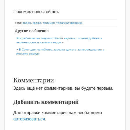
Похожих новостей нет.
Тэги:
забор
,
кража
,
полиция
,
табачная фабрика
Другие сообщения
Росрыболовство попросит Китай научить с толком добывать
черноморских и азовских медуз
«
»
В Сочи один челябинец зарезал другого за переодевание в
женскую одежду
Комментарии
Здесь ещё нет комментариев, вы будете первым.
Добавить комментарий
Для отправки комментария вам необходимо
авторизоваться
.