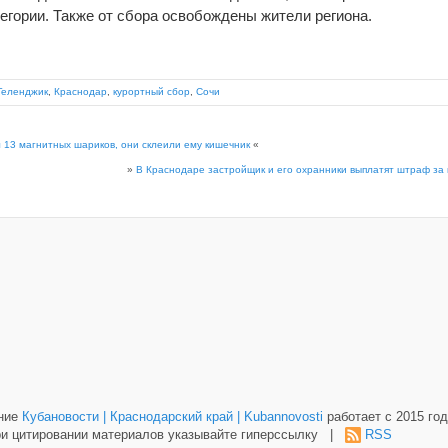
егории. Также от сбора освобождены жители региона.
Геленджик
,
Краснодар
,
курортный сбор
,
Сочи
 13 магнитных шариков, они склеили ему кишечник
«
»
В Краснодаре застройщик и его охранники выплатят штраф за
ание
Кубановости | Краснодарский край | Kubannovosti
работает с 2015 год
и цитировании материалов указывайте гиперссылку |
RSS