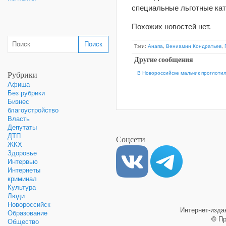
специальные льготные кат
Похожих новостей нет.
Тэги:
Анапа
,
Вениамин Кондратьев
,
Другие сообщения
Рубрики
В Новороссийске мальчик проглотил
Афиша
Без рубрики
Бизнес
благоустройство
Власть
Депутаты
ДТП
Соцсети
ЖКХ
Здоровье
Интервью
Интернеты
криминал
Культура
Люди
Новороссийск
Интернет-изд
Образование
©
Пр
Общество