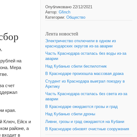
Опубликовано 22/12/2021
Автор:
Gfinch
Категории:
Общество
сбор
Лента новостей
Электричество отключили в одном из
краснодарских округов из-за аварии
.
Часть Краснодара осталась без воды из-за
аварии
 рублей на
Над Кубанью сбили беспилотник
иона. Мера
тве.
В Краснодаре произошла массовая драка
Студент из Краснодара выиграл поездку в
за счет
Арктику
оддержал
Часть Краснодара осталась без света из-за
аварии
В Краснодаре ожидаются грозы и град
и края.
Над Кубанью сбили дроны
й Ключ, Ейск и
Ливни, грозы и град ожидаются на Кубани
ком районе, а
В Краснодаре обновят очистные сооружения
 входит в