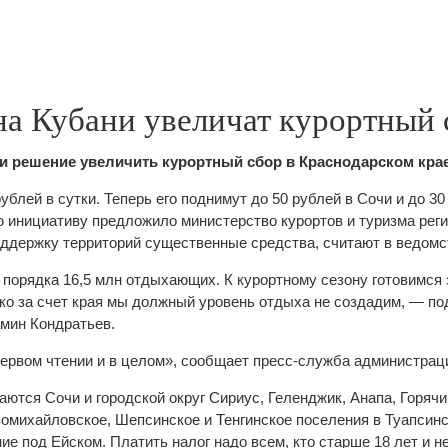
на Кубани увеличат курортный 
и решение увеличить курортный сбор в Краснодарском крае
ублей в сутки. Теперь его поднимут до 50 рублей в Сочи и до 30
ю инициативу предложило министерство курортов и туризма рег
оддержку территорий существенные средства, считают в ведомс
 порядка 16,5 млн отдыхающих. К курортному сезону готовимся 
ько за счет края мы должный уровень отдыха не создадим, — п
мин Кондратьев.
первом чтении и в целом», сообщает пресс-служба администраци
ются Сочи и городской округ Сириус, Геленджик, Анапа, Горячи
вомихайловское, Шепсинское и Тенгинское поселения в Туапсинс
е под Ейском. Платить налог надо всем, кто старше 18 лет и не