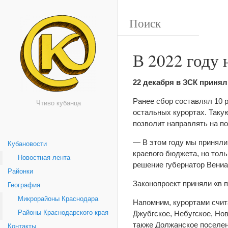
В 2022 году 
22 декабря в ЗСК принял
Ранее сбор составлял 10 р
Чтиво кубанца
остальных курортах. Таку
позволит направлять на п
— В этом году мы приняли
Кубановости
краевого бюджета, но тол
Новостная лента
решение губернатор Вениа
Районки
Законопроект приняли «в 
География
Микрорайоны Краснодара
Напомним, курортами счита
Районы Краснодарского края
Джубгское, Небугское, Но
также Должанское поселени
Контакты