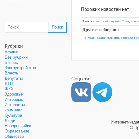
Похожих новостей нет.
Тэги:
несчастный случай
,
Сочи
,
спас
Другие сообщения
В Краснодаре мужчина отрезал себе
Рубрики
Афиша
Без рубрики
Бизнес
благоустройство
Власть
Соцсети
Депутаты
ДТП
ЖКХ
Здоровье
Интервью
Интернеты
криминал
Культура
Люди
Интернет-изд
Новороссийск
©
Пр
Образование
Общество