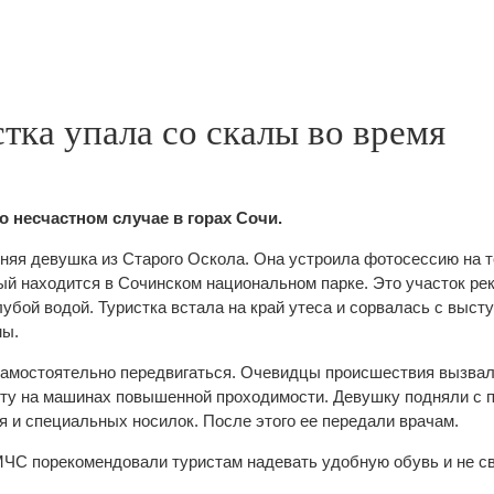
тка упала со скалы во время
 о несчастном случае в горах Сочи.
тняя девушка из Старого Оскола. Она устроила фотосессию на 
рый находится в Сочинском национальном парке. Это участок ре
лубой водой. Туристка встала на край утеса и сорвалась с выст
мы.
амостоятельно передвигаться. Очевидцы происшествия вызвал
сту на машинах повышенной проходимости. Девушку подняли с
я и специальных носилок. После этого ее передали врачам.
С порекомендовали туристам надевать удобную обувь и не св