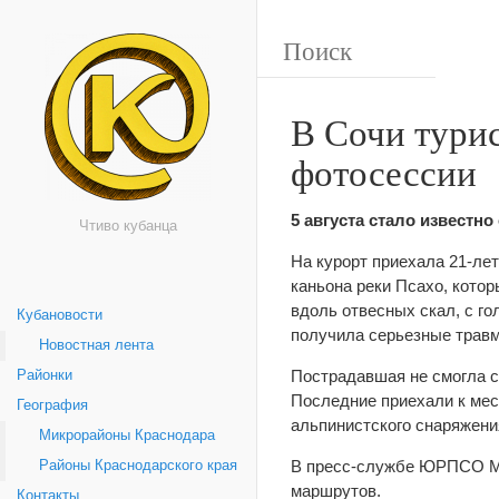
В Сочи турис
фотосессии
5 августа стало известно
Чтиво кубанца
На курорт приехала 21-ле
каньона реки Псахо, кото
вдоль отвесных скал, с го
Кубановости
получила серьезные трав
Новостная лента
Пострадавшая не смогла с
Районки
Последние приехали к ме
География
альпинистского снаряжени
Микрорайоны Краснодара
В пресс-службе ЮРПСО МЧ
Районы Краснодарского края
маршрутов.
Контакты