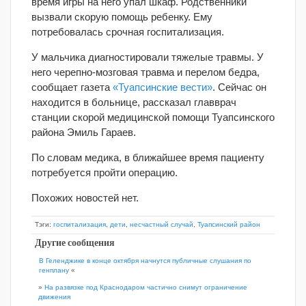
время игры на него упал шкаф. Родственники
вызвали скорую помощь ребенку. Ему
потребовалась срочная госпитализация.
У мальчика диагностировали тяжелые травмы. У
него черепно-мозговая травма и перелом бедра,
сообщает газета
«Туапсинские вести»
. Сейчас он
находится в больнице, рассказал главврач
станции скорой медицинской помощи Туапсинского
района Эмиль Гараев.
По словам медика, в ближайшее время пациенту
потребуется пройти операцию.
Похожих новостей нет.
Тэги:
госпитализация
,
дети
,
несчастный случай
,
Туапсинский район
Другие сообщения
В Геленджике в конце октября начнутся публичные слушания по
генплану
«
»
На развязке под Краснодаром частично снимут ограничение
движения