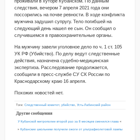
проживали в хуторе Кубанском. По данным
следствия, вечером 7 апреля 2021 года они
поссорились на почве ревности. В ходе конфликта
мужчина задушил супругу. Тело погибшей на
следующий день нашел ее сын. Он сообщил о
случившемся в правоохранительные органы.
На мужчину завели уголовное дело по ч. 1 ст. 105
УК РФ (Убийство). По делу ведут следственные
действия, назначена судебно-медицинская
экспертиза. Расследование продолжается,
сообщили в пресс-службе СУ СК России по
Краснодарскому краю 16 апреля.
Похожих новостей нет.
Тэги:
Следственный комитет
,
убийство
,
Усть-Лабинский район
Другие сообщения
У Кубанской митрополии второй раз за 8 месяцев сменился глава
«
»
Кубанские школьники получили ожоги от ультрафиолетовой лампы