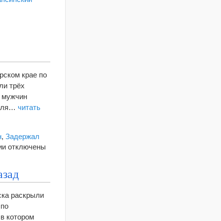
рском крае по
ли трёх
о мужчин
реля…
читать
н
,
Задержал
к
ии
отключены
записи
На
азад
Кубани
задержали
ска раскрыли
подозреваемых
 по
в
 в котором
убийстве