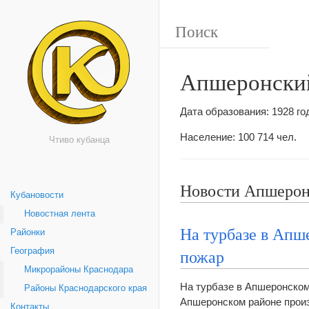
Апшеронски
Дата образования: 1928 го
Население: 100 714 чел.
Чтиво кубанца
Новости Апшерон
Кубановости
Новостная лента
На турбазе в Апш
Районки
пожар
География
Микрорайоны Краснодара
На турбазе в Апшеронском 
Районы Краснодарского края
Апшеронском районе произ
Контакты