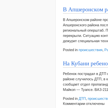
В Апшеронском р
В Апшеронском районе про
Апшеронского района посл
региональный оперштаб. П
перекрыли. Ситуацию конт
дежурит специальная тех
Posted in
происшествия
,
Р
На Кубани ребено
Ребенок пострадал в ДТП 
районе случилось ДТП, в к
сообщает отдел пропаганд
Майкоп — Туапсе. ВАЗ-21
Posted in
ДТП
,
происшеств
к
Комментарии
отключены