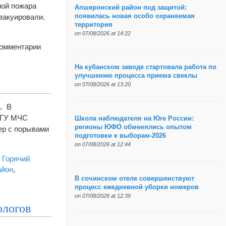
ной пожара
Апшеронский район под защитой:
вакуировали.
появилась новая особо охраняемая
территория
on 07/08/2026 at 14:22
к
омментарии
записи
На
На кубанском заводе стартовала работа по
улучшению процесса приема свеклы
турбазе
on 07/08/2026 at 13:20
в
Апшеронском
а. В
районе
а ГУ МЧС
Школа наблюдателя на Юге России:
взорвался
регионы ЮФО обменялись опытом
тер с порывами
газовый
подготовки к выборам-2026
баллон,
on 07/08/2026 at 12:44
начался
,
Горячий
пожар
айон
,
В сочинском отеле совершенствуют
процесс ежедневной уборки номеров
on 07/08/2026 at 12:39
ологов