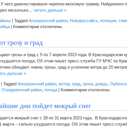
 У него диагностировали черепно-мозговую травму. Найденного 
через несколько…
читать дальше »
айоны
|
Tagged
Апшеронский район
,
Новороссийск
,
полиция
,
тяж
к
бийца
|
Комментарии
отключены
записи
В
т грозу и град
Новороссийске
раскрыли
ают грозы и град с 5 по 7 апреля 2023 года. В Краснодарском к
убийство,
ухудшится погода. Об этом пишет пресс-служба ГУ МЧС по Кр
совершенное
оптики обещают ливни, грозы, град и усиление ветра до 20 метров
23
ать дальше »
года
назад
|
Tagged
Апшеронский район
,
ветер
,
град
,
гроза
,
дождь
,
Лабинск
к
,
Отрадненский район
,
погода
|
Комментарии
отключены
записи
На
айшие дни пойдет мокрый снег
Кубани
ожидают
ается мокрый снег с 28 по 31 марта 2023 года. В Краснодарско
грозу
1 марта – сильно ухудшится погода. Об этом пишет пресс-служб
и