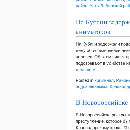
район
,
Усть-Лабинский ра
На Кубани задерж
аниматоров
На Кубани задержали подо
делу об исчезновении ани
человек. Об этом пишет п
подозревают в убийстве и
дальше »
Posted in
криминал
,
Район
подозреваемых
,
Краснода
В Новороссийске 
В Новороссийске раскрыли
преступление, которое бы
Краснодарскому краю. 23 