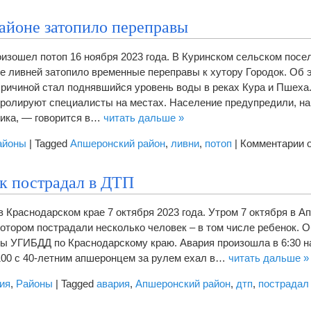
записи
В
айоне затопило переправы
Апшеронске
мужчина
изошел потоп 16 ноября 2023 года. В Куринском сельском посе
поджег
е ливней затопило временные переправы к хутору Городок. Об 
кабинет
ричиной стал поднявшийся уровень воды в реках Кура и Пшеха
начальника
ролируют специалисты на местах. Население предупредили, на
миграционного
ника, — говорится в…
читать дальше »
отдела
к
айоны
|
Tagged
Апшеронский район
,
ливни
,
потоп
|
Комментарии
о
з
В
к пострадал в ДТП
А
р
в Краснодарском крае 7 октября 2023 года. Утром 7 октября в 
з
отором пострадали несколько человек – в том числе ребенок. 
п
ы УГИБДД по Краснодарскому краю. Авария произошла в 6:30 н
100 с 40-летним апшеронцем за рулем ехал в…
читать дальше »
ия
,
Районы
|
Tagged
авария
,
Апшеронский район
,
дтп
,
пострадал