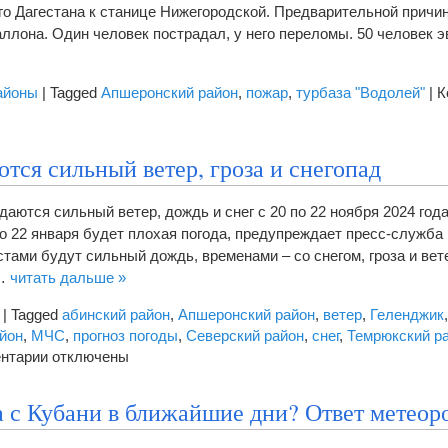
ого Дагестана к станице Нижегородской. Предварительной причи
ллона. Один человек пострадал, у него переломы. 50 человек э
айоны
|
Tagged
Апшеронский район
,
пожар
,
турбаза "Водолей"
|
К
тся сильный ветер, гроза и снегопад
аются сильный ветер, дождь и снег с 20 по 22 ноября 2024 год
по 22 января будет плохая погода, предупреждает пресс-служб
естами будут сильный дождь, временами – со снегом, гроза и ве
В…
читать дальше »
|
Tagged
абинский район
,
Апшеронский район
,
ветер
,
Геленджик
йон
,
МЧС
,
прогноз погоды
,
Северский район
,
снег
,
Темрюкский р
к
нтарии
отключены
записи
На
а с Кубани в ближайшие дни? Ответ метеор
Кубани
ожидаются