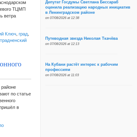
раснодарском
Депутат Госдумы Светлана Бессараб
оценила реализацию народных инициатив
аевого ТЦМП
в Ленинградском районе
ть ветра
on 07/08/2026 at 12:38
ий Ключ
,
град
,
Путеводная звезда Николая Ткачёва
традненский
on 07/08/2026 at 12:13
онного
На Кубани растёт интерес к рабочим
профессиям
on 07/08/2026 at 11:03
 районе
вают по статье
венного
 пришёл в
по