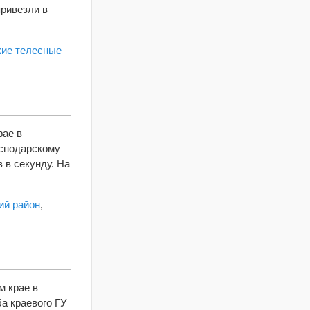
привезли в
пропавших
аниматоров
кие телесные
рае в
аснодарскому
 в секунду. На
ий район
,
м крае в
а краевого ГУ