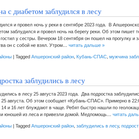
а с диабетом заблудился в лесу
дился и провел ночь у реки в сентябре 2023 года. В Апшеронск
том заблудился и провел ночь на берегу реки. Об этом пишет т
остил у сестры. Вечером 18 сентября он пошел на прогулку и 
ва он с собой не взял. Утром…
читать дальше »
айоны
|
Tagged
Апшеронский район
,
Кубань-СПАС
,
мужчина заб
ростка заблудились в лесу
удились в лесу 25 августа 2023 года. Два подростка заблудили
 25 августа. Об этом сообщает «Кубань-СПАС». Примерно в 22:
 14 и 16 лет блуждают в чаще. Ребят быстро нашли по геолокац
ли юношей из леса и привезли домой. Медпомощь…
читать дал
айоны
|
Tagged
Апшеронский район
,
заблудились в лесу
,
подрост