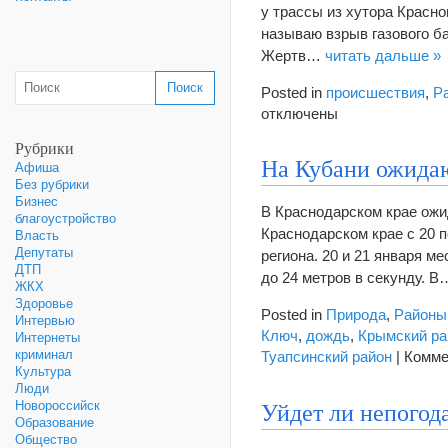
у трассы из хутора Красн
называю взрыв газового ба
Жертв…
читать дальше »
Posted in
происшествия
,
Р
отключены
Рубрики
На Кубани ожидаю
Афиша
Без рубрики
Бизнес
В Краснодарском крае ожид
благоустройство
Краснодарском крае с 20 
Власть
Депутаты
региона. 20 и 21 января м
ДТП
до 24 метров в секунду. 
ЖКХ
Здоровье
Posted in
Природа
,
Районы
Интервью
Ключ
,
дождь
,
Крымский ра
Интернеты
криминал
Туапсинский район
|
Комме
Культура
Люди
Уйдет ли непогод
Новороссийск
Образование
Общество