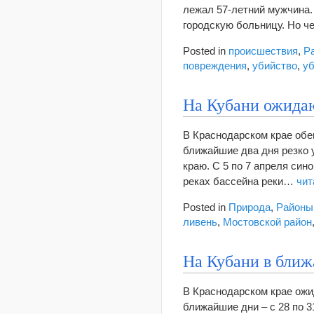
лежал 57-летний мужчина.
городскую больницу. Но 
Posted in
происшествия
,
Р
повреждения
,
убийство
,
у
На Кубани ожидаю
В Краснодарском крае обещ
ближайшие два дня резко 
краю. С 5 по 7 апреля син
реках бассейна реки…
чит
Posted in
Природа
,
Районы
ливень
,
Мостовской район
На Кубани в ближ
В Краснодарском крае ожид
ближайшие дни – с 28 по 3