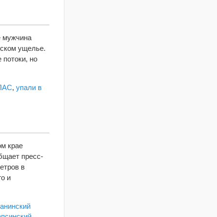
е мужчина
мском ущелье.
 потоки, но
ПАС
,
упали в
ом крае
бщает пресс-
етров в
го и
ганинский
апсинский