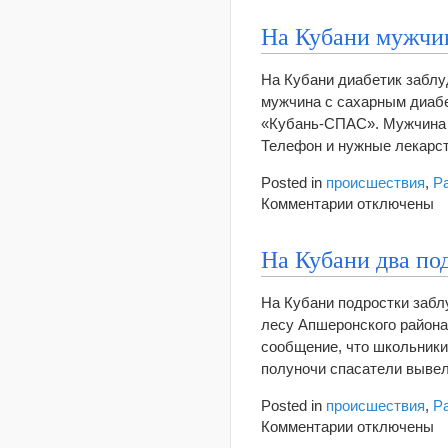
записи
На
На Кубани мужчин
Кубани
ребенок
На Кубани диабетик заблу
пострадал
мужчина с сахарным диабе
в
«Кубань-СПАС». Мужчина г
ДТП
Телефон и нужные лекарст
Posted in
происшествия
,
Р
к
Комментарии
отключены
записи
На
На Кубани два под
Кубани
мужчина
На Кубани подростки забл
с
лесу Апшеронского района
диабетом
сообщение, что школьники
заблудился
полуночи спасатели выве
в
лесу
Posted in
происшествия
,
Р
к
Комментарии
отключены
записи