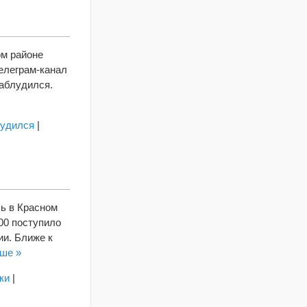
ом районе
елеграм-канал
заблудился.
лудился
|
сь в Красном
00 поступило
ии. Ближе к
ьше »
ки
|