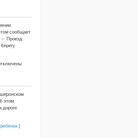
лении
этом сообщает
. – Проезд
 берегу
тключены
аписи
пшеронском
айоне
Апшеронском
атопило
Об этом
ереправы
а дороге
 ребенок
|