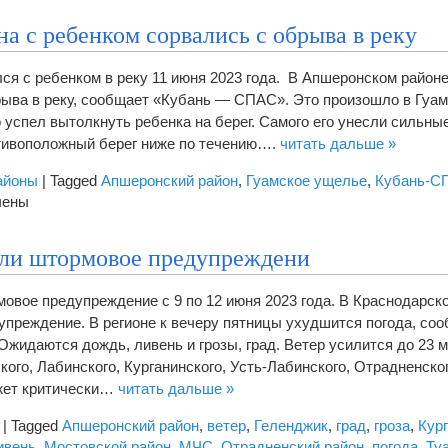
а с ребенком сорвались с обрыва в реку
ся с ребенком в реку 11 июня 2023 года. В Апшеронском район
рыва в реку, сообщает «Кубань — СПАС». Это произошло в Гуа
 успел вытолкнуть ребенка на берег. Самого его унесли сильные
тивоположный берег ниже по течению….
читать дальше »
айоны
|
Tagged
Апшеронский район
,
Гуамское ущелье
,
Кубань-С
чены
или штормовое предупреждени
а
овое предупреждение с 9 по 12 июня 2023 года. В Краснодарск
преждение. В регионе к вечеру пятницы ухудшится погода, соо
ом
жидаются дождь, ливень и грозы, град. Ветер усилится до 23 м
ись
кого, Лабинского, Курганинского, Усть-Лабинского, Отрадненско
жет критически…
читать дальше »
|
Tagged
Апшеронский район
,
ветер
,
Геленджик
,
град
,
гроза
,
Кур
ивень
,
Мостовской район
,
МЧС
,
Отрадненский район
,
погода
,
Ту