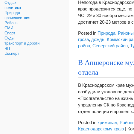
Непогода в Краснодарском
Отдых
политика
крае продержится еще, по
Природа
ЧС. 29 и 30 ноября местам
происшествия
достигнет 20-23 метров в
Районы
СМИ
Posted in
Природа
,
Районы
Спорт
Суды
гроза
,
дождь
,
Крымский ра
транспорт и дороги
район
,
Северский район
,
Т
ЧП
Эксперт
В Апшеронске му
отдела
В Краснодарском крае муж
возбудили уголовное дело
«Посягательство на жизнь
управления СК по Краснод
отдел полиции и прошёл 
Posted in
криминал
,
Район
Краснодарскому краю
|
Ко