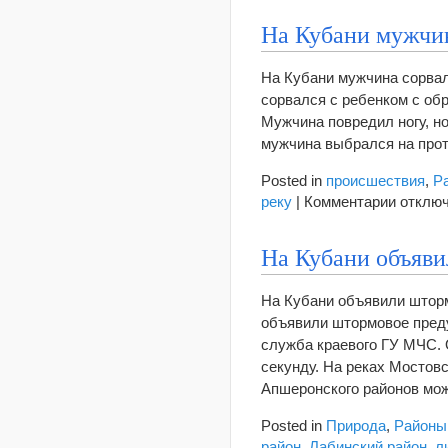
На
На Кубани мужчин
Кубани
два
На Кубани мужчина сорвал
подростка
сорвался с ребенком с об
заблудились
Мужчина повредил ногу, но
в
мужчина выбрался на про
лесу
Posted in
происшествия
,
Р
к
реку
|
Комментарии
отклю
записи
На
На Кубани объяв
Кубани
мужчин
На Кубани объявили шторм
с
объявили штормовое преду
ребенк
служба краевого ГУ МЧС. О
сорвал
секунду. На реках Мостовс
с
Апшеронского районов мо
обрыва
в
Posted in
Природа
,
Районы
реку
район
,
Лабинский район
,
л