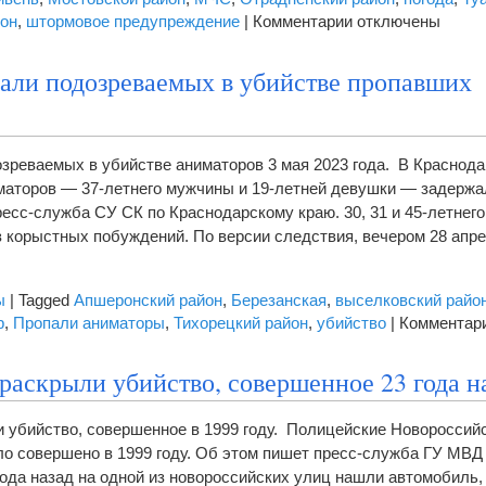
к
йон
,
штормовое предупреждение
|
Комментарии
отключены
записи
На
али подозреваемых в убийстве пропавших
Кубани
объявили
штормовое
предупреждени
зреваемых в убийстве аниматоров 3 мая 2023 года. В Краснода
маторов — 37-летнего мужчины и 19-летней девушки — задержа
ресс-служба СУ СК по Краснодарскому краю. 30, 31 и 45-летнег
з корыстных побуждений. По версии следствия, вечером 28 ап
ы
|
Tagged
Апшеронский район
,
Березанская
,
выселковский райо
р
,
Пропали аниматоры
,
Тихорецкий район
,
убийство
|
Комментар
раскрыли убийство, совершенное 23 года н
 убийство, совершенное в 1999 году. Полицейские Новороссий
ло совершено в 1999 году. Об этом пишет пресс-служба ГУ МВД
года назад на одной из новороссийских улиц нашли автомобиль,