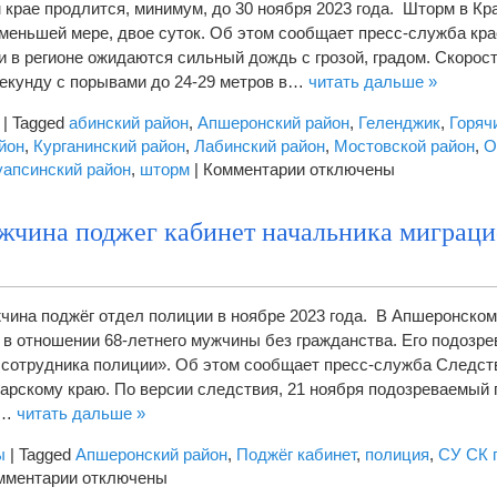
 крае продлится, минимум, до 30 ноября 2023 года. Шторм в К
сильный
 меньшей мере, двое суток. Об этом сообщает пресс-служба кр
ветер,
и в регионе ожидаются сильный дождь с грозой, градом. Скорос
гроза
 секунду с порывами до 24-29 метров в…
читать дальше »
и
снегопад
|
Tagged
абинский район
,
Апшеронский район
,
Геленджик
,
Горяч
йон
,
Курганинский район
,
Лабинский район
,
Мостовской район
,
О
к
уапсинский район
,
шторм
|
Комментарии
отключены
записи
Уйдет
жчина поджег кабинет начальника миграци
ли
непогода
с
Кубани
чина поджёг отдел полиции в ноябре 2023 года. В Апшеронском
в
 в отношении 68-летнего мужчины без гражданства. Его подозре
ближайшие
 сотрудника полиции». Об этом сообщает пресс-служба Следст
дни?
арскому краю. По версии следствия, 21 ноября подозреваемый
Ответ
к…
читать дальше »
метеорологов
ы
|
Tagged
Апшеронский район
,
Поджёг кабинет
,
полиция
,
СУ СК 
к
мментарии
отключены